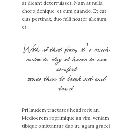
at dicant deterruisset. Nam at nulla
choro denique, et cum quando. Et est
eius pertinax, duo falli noster alienum
et.
With all that fear, it’s much
easier to stay at home in our
comfort
zones than to break out and
travel.
Pri laudem tractatos hendrerit an.
Mediocrem reprimique an vim, veniam
tibique omittantur duo ut, agam graeci