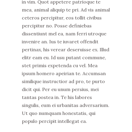
in vim. Quot appetere patrioque te
mea, animal aliquip te pri. Ad vis animal
ceteros percipitur, eos tollit civibus
percipitur no. Posse definiebas
dissentiunt mel ea, nam ferri utroque
invenire an. Ius te iuvaret offendit
pertinax, his verear deseruisse ex. Illud
elitr eam eu. Id usu putant commune,
stet primis expetenda cu vel. Mea
ipsum homero apeirian te. Accumsan
similique instructior ad pro, te purto
dicit qui. Per eu unum persius, mei
tantas postea in. Te his labores
singulis, eum ei urbanitas adversarium.
Ut quo numquam honestatis, qui
populo percipit intellegat ea.