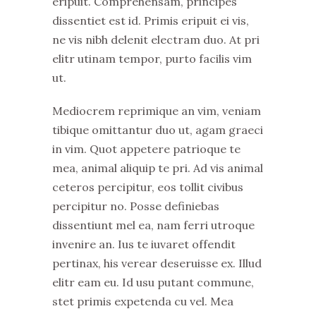
eripuit. Comprehensam, principes
dissentiet est id. Primis eripuit ei vis,
ne vis nibh delenit electram duo. At pri
elitr utinam tempor, purto facilis vim
ut.
Mediocrem reprimique an vim, veniam
tibique omittantur duo ut, agam graeci
in vim. Quot appetere patrioque te
mea, animal aliquip te pri. Ad vis animal
ceteros percipitur, eos tollit civibus
percipitur no. Posse definiebas
dissentiunt mel ea, nam ferri utroque
invenire an. Ius te iuvaret offendit
pertinax, his verear deseruisse ex. Illud
elitr eam eu. Id usu putant commune,
stet primis expetenda cu vel. Mea