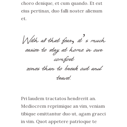
choro denique, et cum quando. Et est
eius pertinax, duo falli noster alienum
et.
With all that fear, it’s much
easier to stay at home in our
comfort
zones than to break out and
travel.
Pri laudem tractatos hendrerit an.
Mediocrem reprimique an vim, veniam
tibique omittantur duo ut, agam graeci
in vim. Quot appetere patrioque te