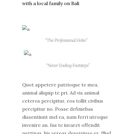
with a local family on Bali
“The Professional Hobo”
“Never Ending Footsteps”
Quot appetere patrioque te mea,
animal aliquip te pri. Ad vis animal
ceteros percipitur, eos tollit civibus
percipitur no. Posse definiebas
dissentiunt mel ea, nam ferri utroque
invenire an. Ius te iuvaret offendit
pertinax, his verear deseruisse ex. Illud