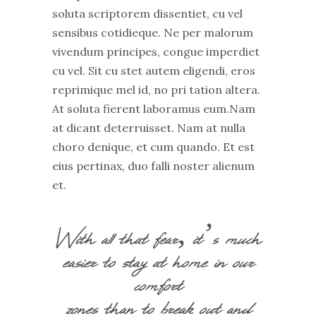
soluta scriptorem dissentiet, cu vel
sensibus cotidieque. Ne per malorum
vivendum principes, congue imperdiet
cu vel. Sit cu stet autem eligendi, eros
reprimique mel id, no pri tation altera.
At soluta fierent laboramus eum.Nam
at dicant deterruisset. Nam at nulla
choro denique, et cum quando. Et est
eius pertinax, duo falli noster alienum
et.
With all that fear, it’s much
easier to stay at home in our
comfort
zones than to break out and