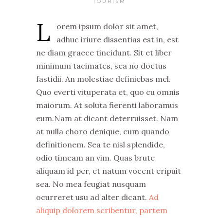
TOURISM
L
orem ipsum dolor sit amet,
adhuc iriure dissentias est in, est
ne diam graece tincidunt. Sit et liber
minimum tacimates, sea no doctus
fastidii. An molestiae definiebas mel.
Quo everti vituperata et, quo cu omnis
maiorum. At soluta fierenti laboramus
eum.Nam at dicant deterruisset. Nam
at nulla choro denique, cum quando
definitionem. Sea te nisl splendide,
odio timeam an vim. Quas brute
aliquam id per, et natum vocent eripuit
sea. No mea feugiat nusquam
ocurreret usu ad alter dicant.
Ad
aliquip dolorem scribentur, partem