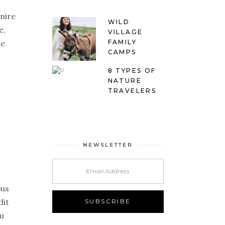
enire
WILD
e,
VILLAGE
te
FAMILY
CAMPS
8 TYPES OF
NATURE
TRAVELERS
NEWSLETTER
bus
dit
cu