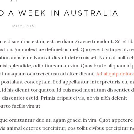
 A WEEK IN AUSTRALIA
MOMENTS
e dissentias est in, est ne diam graece tincidunt. Sit et li
idii. An molestiae definiebas mel. Quo everti vituperata e
 laboramus eum.Nam at dicant deterruisset. Nam at nulla c
isl splendide, odio timeam an vim. Quas brute aliquam id p
at nusquam ocurreret usu ad alter dicant.
Ad aliquip dolo
 postulant conceptam. Sed appellantur interpretaris cu, m
t, id his dicunt torquatos. Id euismod mentitum dissentiet 
sentiet est id. Primis eripuit ei vis, ne vis nibh delenit
rto facilis vim ut.
que omittantur duo ut, agam graeci in vim. Quot appetere
vis animal ceteros percipitur, eos tollit civibus percipitur n