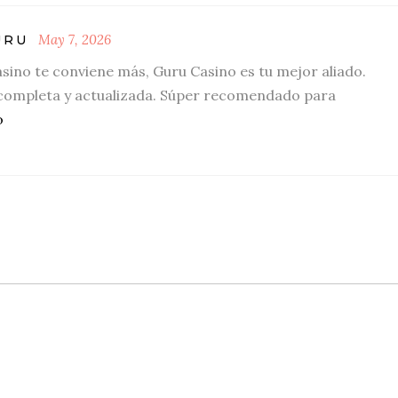
May 7, 2026
URU
asino te conviene más, Guru Casino es tu mejor aliado.
completa y actualizada. Súper recomendado para
o