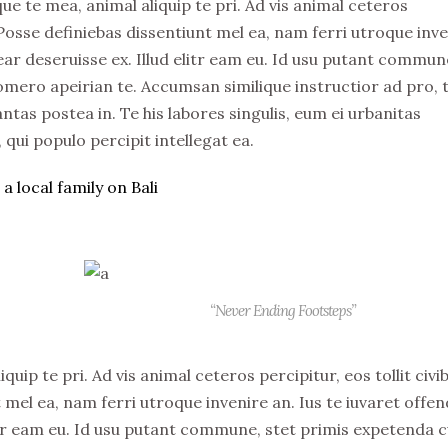
e te mea, animal aliquip te pri. Ad vis animal ceteros
. Posse definiebas dissentiunt mel ea, nam ferri utroque inv
rear deseruisse ex. Illud elitr eam eu. Id usu putant commun
omero apeirian te. Accumsan similique instructior ad pro, 
ntas postea in. Te his labores singulis, eum ei urbanitas
ui populo percipit intellegat ea.
a local family on Bali
“Never Ending Footsteps”
ip te pri. Ad vis animal ceteros percipitur, eos tollit civi
 mel ea, nam ferri utroque invenire an. Ius te iuvaret offen
elitr eam eu. Id usu putant commune, stet primis expetenda 