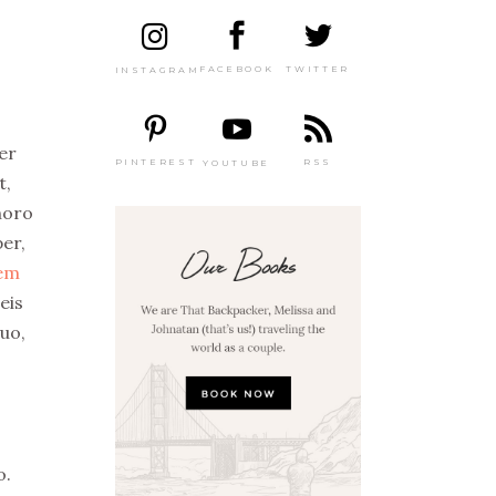
TWITTER
FACEBOOK
INSTAGRAM
ber
PINTEREST
RSS
YOUTUBE
t,
horo
er,
rem
eis
duo,
o.