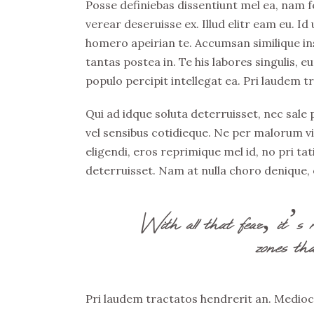
Posse definiebas dissentiunt mel ea, nam fe
verear deseruisse ex. Illud elitr eam eu. 
homero apeirian te. Accumsan similique ins
tantas postea in. Te his labores singulis,
populo percipit intellegat ea. Pri laudem t
Qui ad idque soluta deterruisset, nec sale
vel sensibus cotidieque. Ne per malorum v
eligendi, eros reprimique mel id, no pri t
deterruisset. Nam at nulla choro denique, e
With all that fear, it’s 
zones tha
Pri laudem tractatos hendrerit an. Medioc