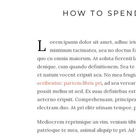
HOW TO SPEND
L
orem ipsum dolor sit amet, adhuc iriur
minimum tacimates, sea no doctus fast
quo cu omnis maiorum. At soluta fierenti
denique, cum quando definitionem. Sea te n
et natum vocent eripuit sea. No mea feugi
scribentur, partem libris pri
,
ad sea verear
possit melius ut sed. Ex suas definiebas es
aeterno eripuit. Comprehensam, principes dis
electram duo. At pri elitr utinam tempor, pu
Mediocrem reprimique an vim, veniam tibi
patrioque te mea, animal aliquip te pri. Ad 