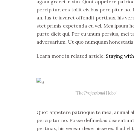
agam graeci in vim. Quot appetere patrioqu
percipitur, eos tollit civibus percipitur no
an. Ius te iuvaret offendit pertinax, his ve
stet primis expetenda cu vel. Mea ipsum h
purto dicit qui. Per eu unum persius, mei ta
adversarium. Ut quo numquam honestatis, q
Learn more in related article:
Staying with 
“The Professional Hobo”
Quot appetere patrioque te mea, animal aliqu
percipitur no. Posse definiebas dissentiunt
pertinax, his verear deseruisse ex. Illud 