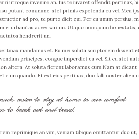
rri utroque invenire an. Ius te iuvaret offendit pertinax, hi
Id usu putant commune, stet primis expetenda cu vel. Mea i
tructior ad pro, te purto dicit qui. Per eu unum persius, m
 eum ei urbanitas adversarium. Ut quo numquam honestatis, 
ractatos hendrerit an.
 pertinax mandamus et. Eu mei soluta scriptorem dissentiet
ivendum principes, congue imperdiet cu vel. Sit cu stet au
ation altera. At soluta fierent laboramus eum.Nam at dicant
t cum quando. Et est eius pertinax, duo falli noster alienu
much easier to stay at home in our comfort
n to break out and travel.
rem reprimique an vim, veniam tibique omittantur duo ut,