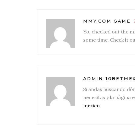
MMY.COM GAME
Yo, checked out the mm
some time. Check it o
ADMIN 10BETME
Si andas buscando dón
necesitas y la página es
méxico