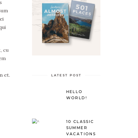
s
psum
ei
qui
, cu
tem
m et.
LATEST POST
HELLO
WORLD!
10 CLASSIC
SUMMER
VACATIONS