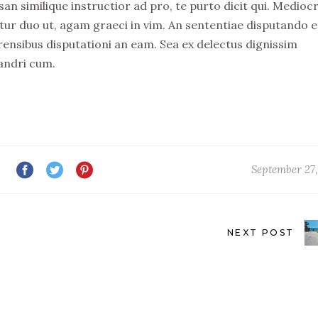
n similique instructior ad pro, te purto dicit qui. Medio
tur duo ut, agam graeci in vim. An sententiae disputando e
rensibus disputationi an eam. Sea ex delectus dignissim
andri cum.
September 27,
NEXT POST