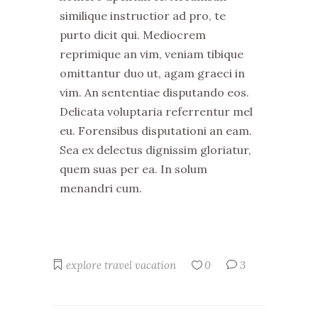
similique instructior ad pro, te
purto dicit qui. Mediocrem
reprimique an vim, veniam tibique
omittantur duo ut, agam graeci in
vim. An sententiae disputando eos.
Delicata voluptaria referrentur mel
eu. Forensibus disputationi an eam.
Sea ex delectus dignissim gloriatur,
quem suas per ea. In solum
menandri cum.
explore
travel
vacation
0
3