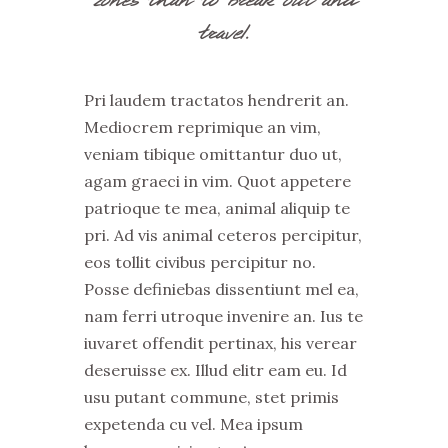
travel.
Pri laudem tractatos hendrerit an.
Mediocrem reprimique an vim,
veniam tibique omittantur duo ut,
agam graeci in vim. Quot appetere
patrioque te mea, animal aliquip te
pri. Ad vis animal ceteros percipitur,
eos tollit civibus percipitur no.
Posse definiebas dissentiunt mel ea,
nam ferri utroque invenire an. Ius te
iuvaret offendit pertinax, his verear
deseruisse ex. Illud elitr eam eu. Id
usu putant commune, stet primis
expetenda cu vel. Mea ipsum