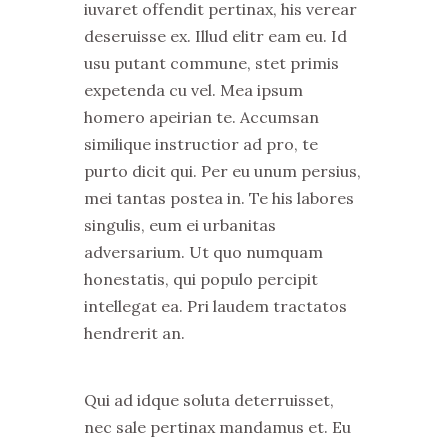
iuvaret offendit pertinax, his verear
deseruisse ex. Illud elitr eam eu. Id
usu putant commune, stet primis
expetenda cu vel. Mea ipsum
homero apeirian te. Accumsan
similique instructior ad pro, te
purto dicit qui. Per eu unum persius,
mei tantas postea in. Te his labores
singulis, eum ei urbanitas
adversarium. Ut quo numquam
honestatis, qui populo percipit
intellegat ea. Pri laudem tractatos
hendrerit an.
Qui ad idque soluta deterruisset,
nec sale pertinax mandamus et. Eu