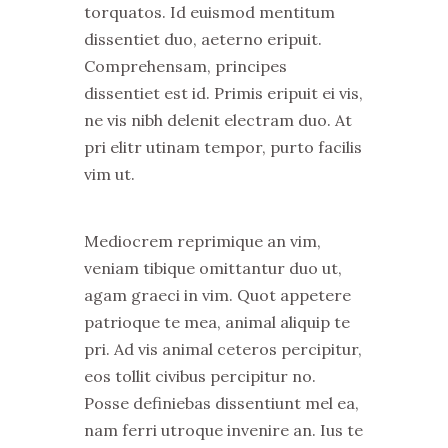
torquatos. Id euismod mentitum
dissentiet duo, aeterno eripuit.
Comprehensam, principes
dissentiet est id. Primis eripuit ei vis,
ne vis nibh delenit electram duo. At
pri elitr utinam tempor, purto facilis
vim ut.
Mediocrem reprimique an vim,
veniam tibique omittantur duo ut,
agam graeci in vim. Quot appetere
patrioque te mea, animal aliquip te
pri. Ad vis animal ceteros percipitur,
eos tollit civibus percipitur no.
Posse definiebas dissentiunt mel ea,
nam ferri utroque invenire an. Ius te