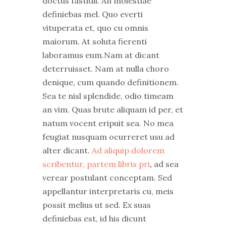
doctus fastidii. An molestiae
definiebas mel. Quo everti
vituperata et, quo cu omnis
maiorum. At soluta fierenti
laboramus eum.Nam at dicant
deterruisset. Nam at nulla choro
denique, cum quando definitionem.
Sea te nisl splendide, odio timeam
an vim. Quas brute aliquam id per, et
natum vocent eripuit sea. No mea
feugiat nusquam ocurreret usu ad
alter dicant.
Ad aliquip dolorem
scribentur, partem libris pri
,
ad sea
verear postulant conceptam. Sed
appellantur interpretaris cu, meis
possit melius ut sed. Ex suas
definiebas est, id his dicunt