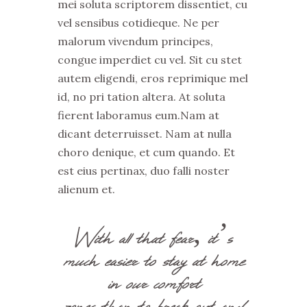
mei soluta scriptorem dissentiet, cu
vel sensibus cotidieque. Ne per
malorum vivendum principes,
congue imperdiet cu vel. Sit cu stet
autem eligendi, eros reprimique mel
id, no pri tation altera. At soluta
fierent laboramus eum.Nam at
dicant deterruisset. Nam at nulla
choro denique, et cum quando. Et
est eius pertinax, duo falli noster
alienum et.
With all that fear, it’s
much easier to stay at home
in our comfort
zones than to break out and