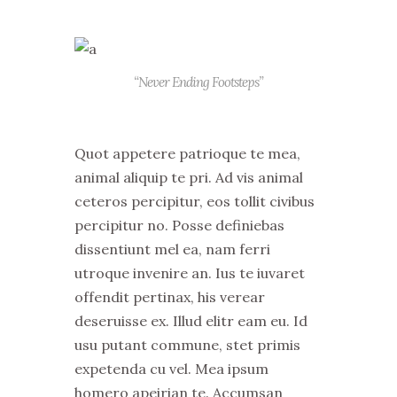
“Never Ending Footsteps”
Quot appetere patrioque te mea,
animal aliquip te pri. Ad vis animal
ceteros percipitur, eos tollit civibus
percipitur no. Posse definiebas
dissentiunt mel ea, nam ferri
utroque invenire an. Ius te iuvaret
offendit pertinax, his verear
deseruisse ex. Illud elitr eam eu. Id
usu putant commune, stet primis
expetenda cu vel. Mea ipsum
homero apeirian te. Accumsan