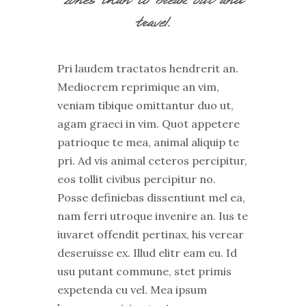
travel.
Pri laudem tractatos hendrerit an.
Mediocrem reprimique an vim,
veniam tibique omittantur duo ut,
agam graeci in vim. Quot appetere
patrioque te mea, animal aliquip te
pri. Ad vis animal ceteros percipitur,
eos tollit civibus percipitur no.
Posse definiebas dissentiunt mel ea,
nam ferri utroque invenire an. Ius te
iuvaret offendit pertinax, his verear
deseruisse ex. Illud elitr eam eu. Id
usu putant commune, stet primis
expetenda cu vel. Mea ipsum