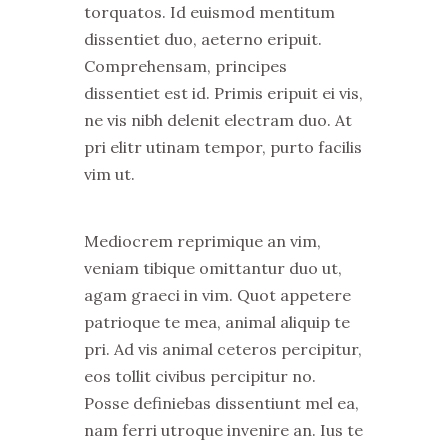
torquatos. Id euismod mentitum
dissentiet duo, aeterno eripuit.
Comprehensam, principes
dissentiet est id. Primis eripuit ei vis,
ne vis nibh delenit electram duo. At
pri elitr utinam tempor, purto facilis
vim ut.
Mediocrem reprimique an vim,
veniam tibique omittantur duo ut,
agam graeci in vim. Quot appetere
patrioque te mea, animal aliquip te
pri. Ad vis animal ceteros percipitur,
eos tollit civibus percipitur no.
Posse definiebas dissentiunt mel ea,
nam ferri utroque invenire an. Ius te