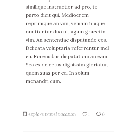
similique instructior ad pro, te
purto dicit qui. Mediocrem
reprimique an vim, veniam tibique
omittantur duo ut, agam graeci in
vim. An sententiae disputando eos.
Delicata voluptaria referrentur mel
eu. Forensibus disputationi an eam.
Sea ex delectus dignissim gloriatur,
quem suas per ea. In solum
menandri cum.
explore
travel
vacation
1
6