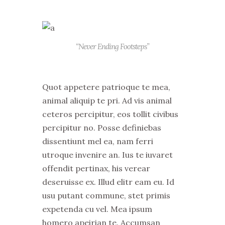
“Never Ending Footsteps”
Quot appetere patrioque te mea,
animal aliquip te pri. Ad vis animal
ceteros percipitur, eos tollit civibus
percipitur no. Posse definiebas
dissentiunt mel ea, nam ferri
utroque invenire an. Ius te iuvaret
offendit pertinax, his verear
deseruisse ex. Illud elitr eam eu. Id
usu putant commune, stet primis
expetenda cu vel. Mea ipsum
homero apeirian te. Accumsan