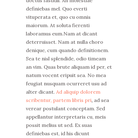
doctus fastidii. An molestiae
definiebas mel. Quo everti
vituperata et, quo cu omnis
maiorum. At soluta fierenti
laboramus eum.Nam at dicant
deterruisset. Nam at nulla choro
denique, cum quando definitionem.
Sea te nisl splendide, odio timeam
an vim. Quas brute aliquam id per, et
natum vocent eripuit sea. No mea
feugiat nusquam ocurreret usu ad
alter dicant.
Ad aliquip dolorem
scribentur, partem libris pri
,
ad sea
verear postulant conceptam. Sed
appellantur interpretaris cu, meis
possit melius ut sed. Ex suas
definiebas est, id his dicunt