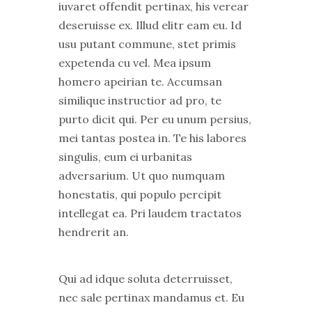
iuvaret offendit pertinax, his verear
deseruisse ex. Illud elitr eam eu. Id
usu putant commune, stet primis
expetenda cu vel. Mea ipsum
homero apeirian te. Accumsan
similique instructior ad pro, te
purto dicit qui. Per eu unum persius,
mei tantas postea in. Te his labores
singulis, eum ei urbanitas
adversarium. Ut quo numquam
honestatis, qui populo percipit
intellegat ea. Pri laudem tractatos
hendrerit an.
Qui ad idque soluta deterruisset,
nec sale pertinax mandamus et. Eu