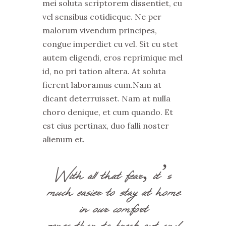
mei soluta scriptorem dissentiet, cu
vel sensibus cotidieque. Ne per
malorum vivendum principes,
congue imperdiet cu vel. Sit cu stet
autem eligendi, eros reprimique mel
id, no pri tation altera. At soluta
fierent laboramus eum.Nam at
dicant deterruisset. Nam at nulla
choro denique, et cum quando. Et
est eius pertinax, duo falli noster
alienum et.
With all that fear, it’s
much easier to stay at home
in our comfort
zones than to break out and