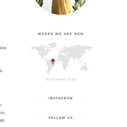
WHERE WE ARE NOW
uas
s.
INSTAGRAM
e
no.
FOLLOW US
his