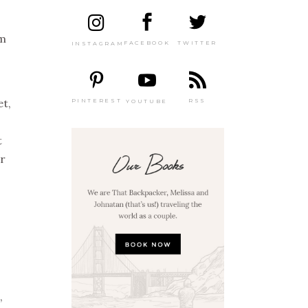
am
TWITTER
FACEBOOK
INSTAGRAM
et,
PINTEREST
RSS
YOUTUBE
t
er
,