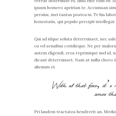
verear deseruisse ex. Illud elitr eam eu.
ipsum homero apeirian te. Accumsan simil
persius, mei tantas postea in. Te his la
honestatis, qui populo percipit intellegat
Qui ad idque soluta deterruisset, nec sa
cu vel sensibus cotidieque. Ne per maloru
autem eligendi, eros reprimique mel id, n
dicant deterruisset. Nam at nulla choro d
alienum et.
With all that fear, it’s 
zones tha
Pri laudem tractatos hendrerit an. Medi