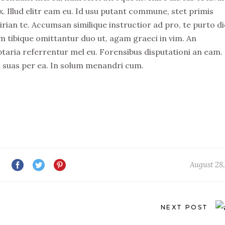
x. Illud elitr eam eu. Id usu putant commune, stet primis
ian te. Accumsan similique instructior ad pro, te purto di
 tibique omittantur duo ut, agam graeci in vim. An
ptaria referrentur mel eu. Forensibus disputationi an eam.
m suas per ea. In solum menandri cum.
August 28,
NEXT POST