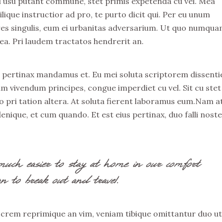
 Id usu putant commune, stet primis expetenda cu vel. Mea
ique instructior ad pro, te purto dicit qui. Per eu unum
bores singulis, eum ei urbanitas adversarium. Ut quo numqu
 ea. Pri laudem tractatos hendrerit an.
le pertinax mandamus et. Eu mei soluta scriptorem dissenti
m vivendum principes, congue imperdiet cu vel. Sit cu stet
o pri tation altera. At soluta fierent laboramus eum.Nam a
enique, et cum quando. Et est eius pertinax, duo falli nost
much easier to stay at home in our comfort
n to break out and travel.
ocrem reprimique an vim, veniam tibique omittantur duo ut