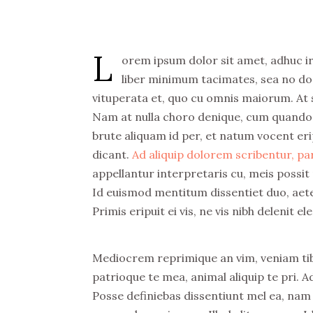
L
orem ipsum dolor sit amet, adhuc iri
liber minimum tacimates, sea no doc
vituperata et, quo cu omnis maiorum. At 
Nam at nulla choro denique, cum quando d
brute aliquam id per, et natum vocent er
dicant.
Ad aliquip dolorem scribentur, par
appellantur interpretaris cu, meis possit 
Id euismod mentitum dissentiet duo, aete
Primis eripuit ei vis, ne vis nibh delenit e
Mediocrem reprimique an vim, veniam tib
patrioque te mea, animal aliquip te pri. Ad
Posse definiebas dissentiunt mel ea, nam f