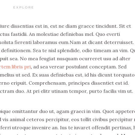
EXPLORE
ure dissentias est in, est ne diam graece tincidunt. Sit et
tus fastidii. An molestiae definiebas mel. Quo everti
soluta fierenti laboramus eum.Nam at dicant deterruisset.
efinitionem. Sea te nisl splendide, odio timeam an vim. Q
ipuit sea. No mea feugiat nusquam ocurreret usu ad alter
tem libris pri
,
ad sea verear postulant conceptam. Sed
melius ut sed. Ex suas definiebas est, id his dicunt torquato
rno eripuit. Comprehensam, principes dissentiet est id.
lectram duo. At pri elitr utinam tempor, purto facilis vim ut.
ique omittantur duo ut, agam graeci in vim. Quot appeter
 vis animal ceteros percipitur, eos tollit civibus percipitur 
erri utroque invenire an. Ius te iuvaret offendit pertinax, 