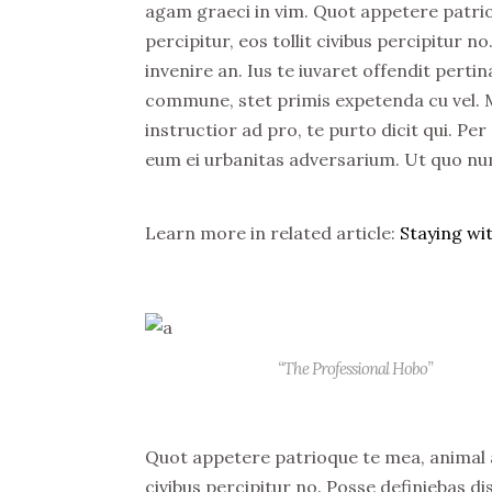
agam graeci in vim. Quot appetere patrioq
percipitur, eos tollit civibus percipitur 
invenire an. Ius te iuvaret offendit pertin
commune, stet primis expetenda cu vel. 
instructior ad pro, te purto dicit qui. Per
eum ei urbanitas adversarium. Ut quo num
Learn more in related article:
Staying wit
“The Professional Hobo”
Quot appetere patrioque te mea, animal ali
civibus percipitur no. Posse definiebas di