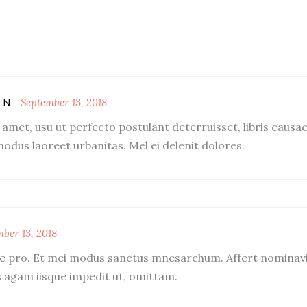
September 13, 2018
ON
amet, usu ut perfecto postulant deterruisset, libris causa
 modus laoreet urbanitas. Mel ei delenit dolores.
ber 13, 2018
ae pro. Et mei modus sanctus mnesarchum. Affert nominav
agam iisque impedit ut, omittam.