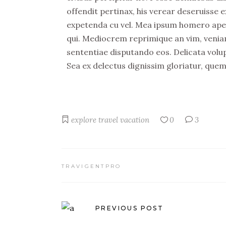
offendit pertinax, his verear deseruisse e
expetenda cu vel. Mea ipsum homero apeir
qui. Mediocrem reprimique an vim, veniam
sententiae disputando eos. Delicata volu
Sea ex delectus dignissim gloriatur, que
explore
travel
vacation
0
3
TRAVIGENTPRO
PREVIOUS POST