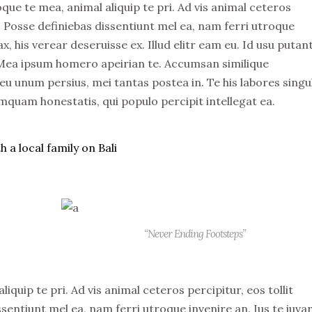
ue te mea, animal aliquip te pri. Ad vis animal ceteros
no. Posse definiebas dissentiunt mel ea, nam ferri utroque
ax, his verear deseruisse ex. Illud elitr eam eu. Id usu putan
Mea ipsum homero apeirian te. Accumsan similique
 eu unum persius, mei tantas postea in. Te his labores singul
quam honestatis, qui populo percipit intellegat ea.
h a local family on Bali
“Never Ending Footsteps”
quip te pri. Ad vis animal ceteros percipitur, eos tollit
ssentiunt mel ea, nam ferri utroque invenire an. Ius te iuva