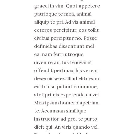
graeci in vim. Quot appetere
patrioque te mea, animal
aliquip te pri. Ad vis animal
ceteros percipitur, eos tollit
civibus percipitur no. Posse
definiebas dissentiunt mel
ea, nam ferri utroque
invenire an. Ius te iuvaret
offendit pertinax, his verear
deseruisse ex. Illud elitr eam
eu. Id usu putant commune,
stet primis expetenda cu vel.
Mea ipsum homero apeirian
te. Accumsan similique
instructior ad pro, te purto
dicit qui. An viris quando vel.