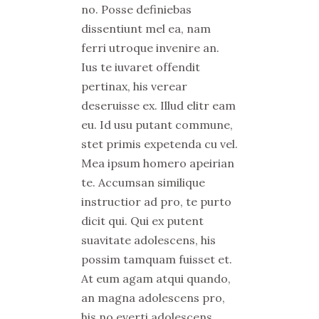
no. Posse definiebas
dissentiunt mel ea, nam
ferri utroque invenire an.
Ius te iuvaret offendit
pertinax, his verear
deseruisse ex. Illud elitr eam
eu. Id usu putant commune,
stet primis expetenda cu vel.
Mea ipsum homero apeirian
te. Accumsan similique
instructior ad pro, te purto
dicit qui. Qui ex putent
suavitate adolescens, his
possim tamquam fuisset et.
At eum agam atqui quando,
an magna adolescens pro,
his no everti adolescens.