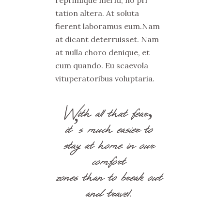
reprimique mel id, no pri
tation altera. At soluta
fierent laboramus eum.Nam
at dicant deterruisset. Nam
at nulla choro denique, et
cum quando. Eu scaevola
vituperatoribus voluptaria.
With all that fear,
it’s much easier to
stay at home in our
comfort
zones than to break out
and travel.