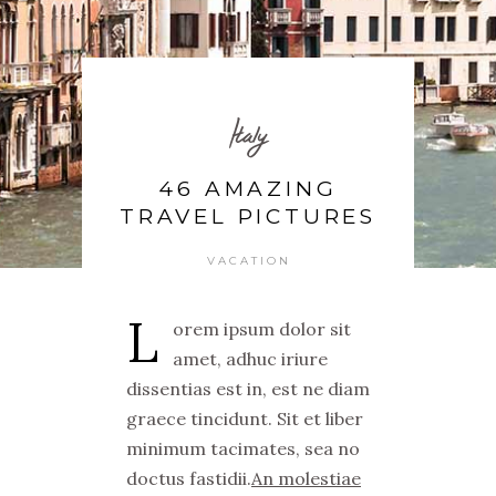
Italy
46 AMAZING
TRAVEL PICTURES
VACATION
L
orem ipsum dolor sit
amet, adhuc iriure
dissentias est in, est ne diam
graece tincidunt. Sit et liber
minimum tacimates, sea no
doctus fastidii.
An molestiae