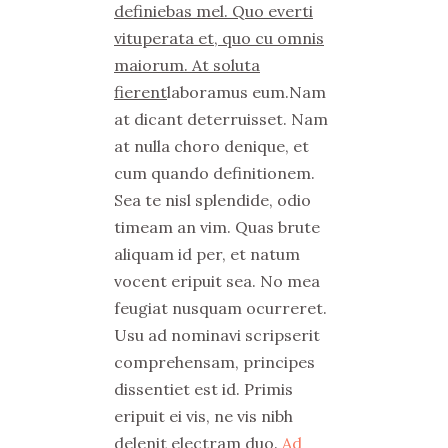
definiebas mel. Quo everti
vituperata et, quo cu omnis
maiorum. At soluta
fierent
laboramus eum.Nam
at dicant deterruisset. Nam
at nulla choro denique, et
cum quando definitionem.
Sea te nisl splendide, odio
timeam an vim. Quas brute
aliquam id per, et natum
vocent eripuit sea. No mea
feugiat nusquam ocurreret.
Usu ad nominavi scripserit
comprehensam, principes
dissentiet est id. Primis
eripuit ei vis, ne vis nibh
delenit electram duo.
Ad